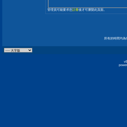
管理員可能要求您
註冊
後才可瀏覽此頁面。
所有的時間均為G
vB
power