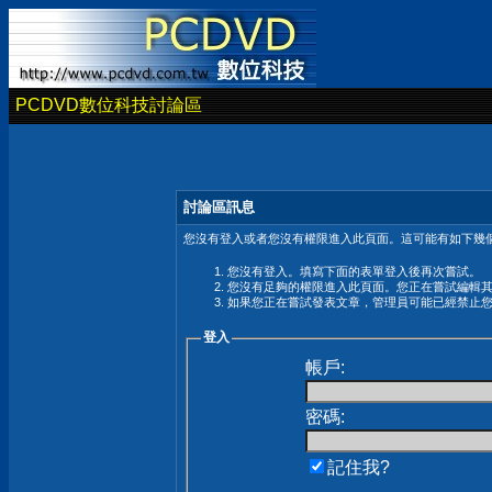
PCDVD數位科技討論區
討論區訊息
您沒有登入或者您沒有權限進入此頁面。這可能有如下幾個
您沒有登入。填寫下面的表單登入後再次嘗試。
您沒有足夠的權限進入此頁面。您正在嘗試編輯
如果您正在嘗試發表文章，管理員可能已經禁止
登入
帳戶:
密碼:
記住我?