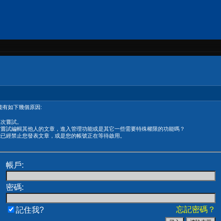
有如下幾個原因:
再次嘗試。
在嘗試編輯其他人的文章，進入管理功能或是其它一些需要特殊權限的功能嗎？
能已經禁止您發表文章，或是您的帳號正在等待啟用。
帳戶:
密碼:
忘記密碼？
記住我?