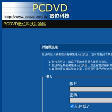
PCDVD數位科技討論區
討論區訊息
您沒有登入或者您沒有權限進入此頁面。這可能有如下幾個
您沒有登入。填寫下面的表單登入後再次嘗試。
您沒有足夠的權限進入此頁面。您正在嘗試編輯
如果您正在嘗試發表文章，管理員可能已經禁止
登入
帳戶:
密碼:
記住我?