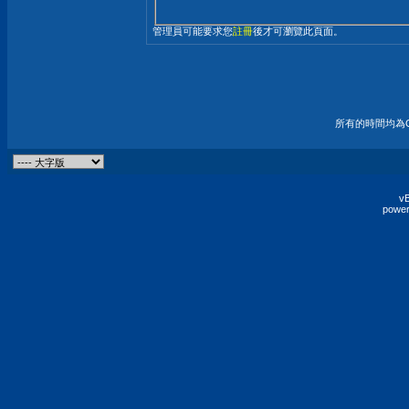
管理員可能要求您
註冊
後才可瀏覽此頁面。
所有的時間均為G
vB
power