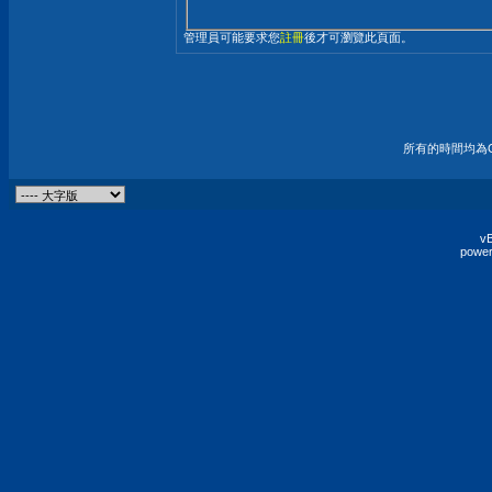
管理員可能要求您
註冊
後才可瀏覽此頁面。
所有的時間均為G
vB
power