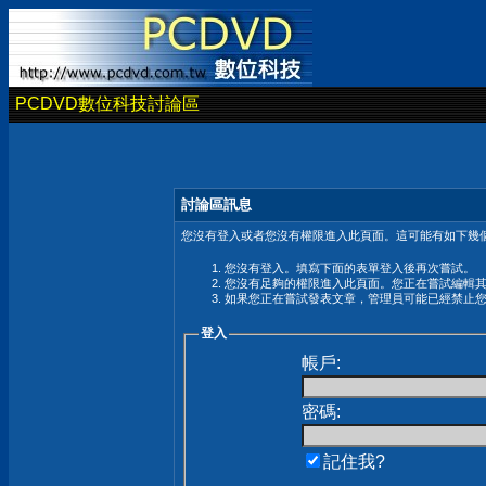
PCDVD數位科技討論區
討論區訊息
您沒有登入或者您沒有權限進入此頁面。這可能有如下幾個
您沒有登入。填寫下面的表單登入後再次嘗試。
您沒有足夠的權限進入此頁面。您正在嘗試編輯
如果您正在嘗試發表文章，管理員可能已經禁止
登入
帳戶:
密碼:
記住我?