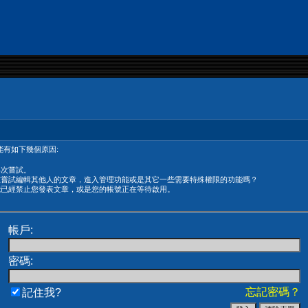
有如下幾個原因:
再次嘗試。
在嘗試編輯其他人的文章，進入管理功能或是其它一些需要特殊權限的功能嗎？
能已經禁止您發表文章，或是您的帳號正在等待啟用。
帳戶:
密碼:
忘記密碼？
記住我?