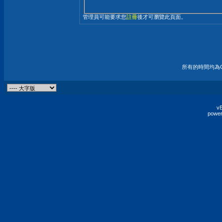
管理員可能要求您
註冊
後才可瀏覽此頁面。
所有的時間均為G
vB
power