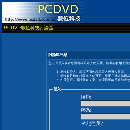
PCDVD數位科技討論區
討論區訊息
您沒有登入或者您沒有權限進入此頁面。這可能有如下幾個
您沒有登入。填寫下面的表單登入後再次嘗試。
您沒有足夠的權限進入此頁面。您正在嘗試編輯
如果您正在嘗試發表文章，管理員可能已經禁止
登入
帳戶:
密碼:
記住我?