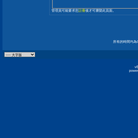
管理員可能要求您
註冊
後才可瀏覽此頁面。
所有的時間均為G
vB
power