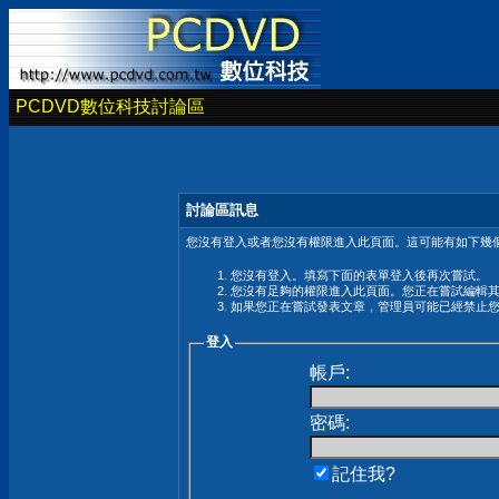
PCDVD數位科技討論區
討論區訊息
您沒有登入或者您沒有權限進入此頁面。這可能有如下幾個
您沒有登入。填寫下面的表單登入後再次嘗試。
您沒有足夠的權限進入此頁面。您正在嘗試編輯
如果您正在嘗試發表文章，管理員可能已經禁止
登入
帳戶:
密碼:
記住我?