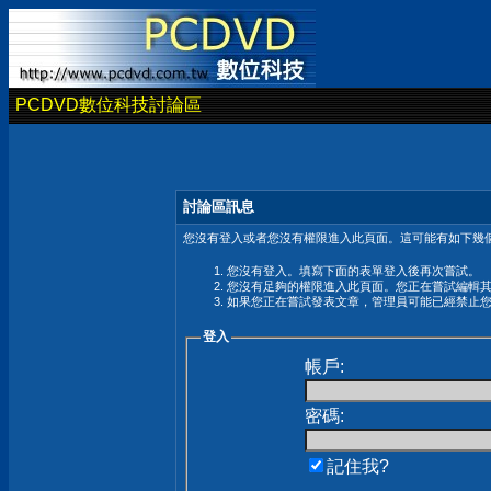
PCDVD數位科技討論區
討論區訊息
您沒有登入或者您沒有權限進入此頁面。這可能有如下幾個
您沒有登入。填寫下面的表單登入後再次嘗試。
您沒有足夠的權限進入此頁面。您正在嘗試編輯
如果您正在嘗試發表文章，管理員可能已經禁止
登入
帳戶:
密碼:
記住我?