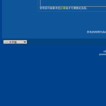
管理員可能要求您
註冊
後才可瀏覽此頁面。
所有的時間均為G
vB
power