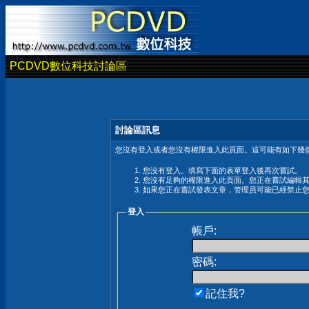
PCDVD數位科技討論區
討論區訊息
您沒有登入或者您沒有權限進入此頁面。這可能有如下幾個
您沒有登入。填寫下面的表單登入後再次嘗試。
您沒有足夠的權限進入此頁面。您正在嘗試編輯
如果您正在嘗試發表文章，管理員可能已經禁止
登入
帳戶:
密碼:
記住我?