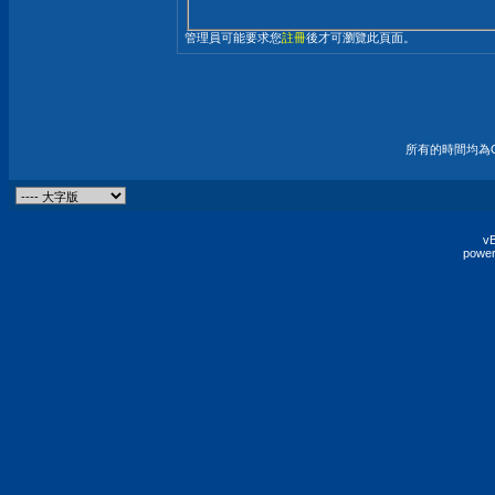
管理員可能要求您
註冊
後才可瀏覽此頁面。
所有的時間均為G
vB
power