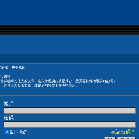
有如下幾個原因:
再次嘗試。
在嘗試編輯其他人的文章，進入管理功能或是其它一些需要特殊權限的功能嗎？
能已經禁止您發表文章，或是您的帳號正在等待啟用。
帳戶:
密碼:
忘記密碼？
記住我?