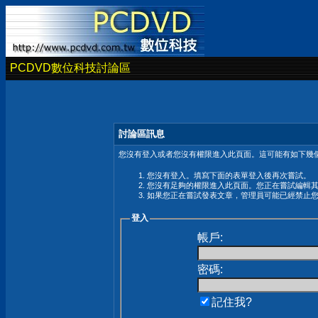
PCDVD數位科技討論區
討論區訊息
您沒有登入或者您沒有權限進入此頁面。這可能有如下幾個
您沒有登入。填寫下面的表單登入後再次嘗試。
您沒有足夠的權限進入此頁面。您正在嘗試編輯
如果您正在嘗試發表文章，管理員可能已經禁止
登入
帳戶:
密碼:
記住我?