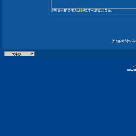
管理員可能要求您
註冊
後才可瀏覽此頁面。
所有的時間均為G
vB
power