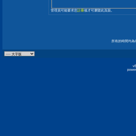
管理員可能要求您
註冊
後才可瀏覽此頁面。
所有的時間均為G
vB
power