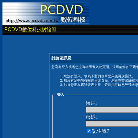
PCDVD數位科技討論區
討論區訊息
您沒有登入或者您沒有權限進入此頁面。這可能有如下幾個
您沒有登入。填寫下面的表單登入後再次嘗試。
您沒有足夠的權限進入此頁面。您正在嘗試編輯
如果您正在嘗試發表文章，管理員可能已經禁止
登入
帳戶:
密碼:
記住我?