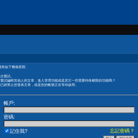
有如下幾個原因:
再次嘗試。
在嘗試編輯其他人的文章，進入管理功能或是其它一些需要特殊權限的功能嗎？
能已經禁止您發表文章，或是您的帳號正在等待啟用。
帳戶:
密碼:
忘記密碼？
記住我?