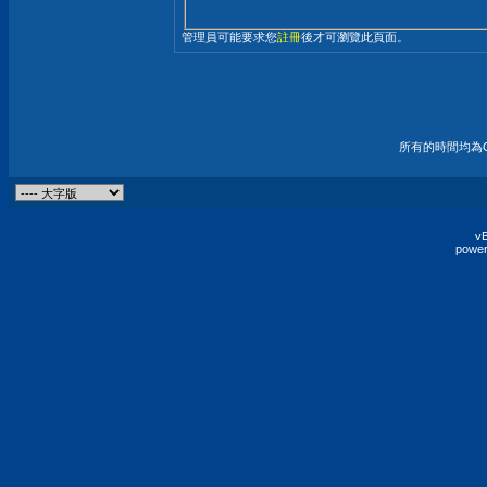
管理員可能要求您
註冊
後才可瀏覽此頁面。
所有的時間均為G
vB
power