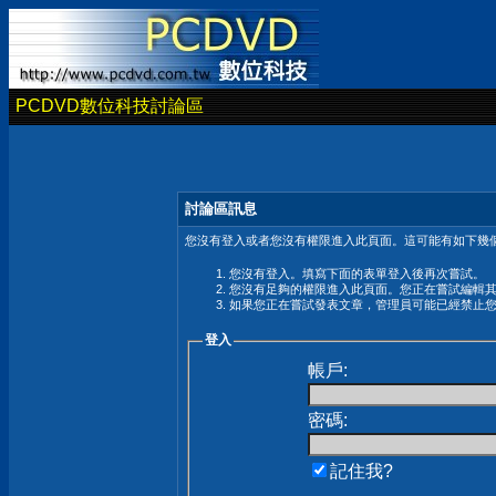
PCDVD數位科技討論區
討論區訊息
您沒有登入或者您沒有權限進入此頁面。這可能有如下幾個
您沒有登入。填寫下面的表單登入後再次嘗試。
您沒有足夠的權限進入此頁面。您正在嘗試編輯
如果您正在嘗試發表文章，管理員可能已經禁止
登入
帳戶:
密碼:
記住我?