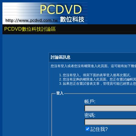
PCDVD數位科技討論區
討論區訊息
您沒有登入或者您沒有權限進入此頁面。這可能有如下幾個
您沒有登入。填寫下面的表單登入後再次嘗試。
您沒有足夠的權限進入此頁面。您正在嘗試編輯
如果您正在嘗試發表文章，管理員可能已經禁止
登入
帳戶:
密碼:
記住我?