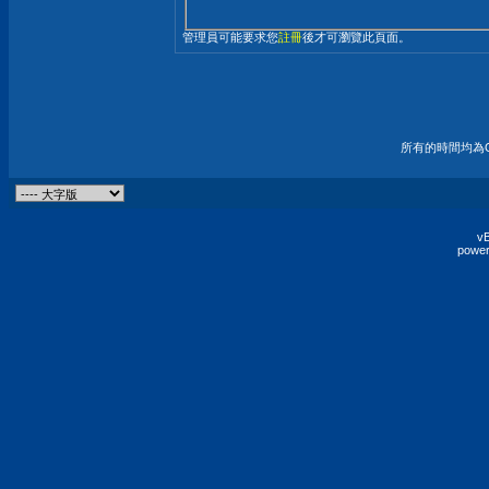
管理員可能要求您
註冊
後才可瀏覽此頁面。
所有的時間均為G
vB
power