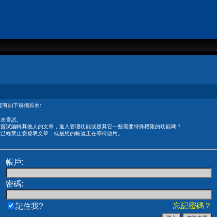
有如下幾個原因:
再次嘗試。
在嘗試編輯其他人的文章，進入管理功能或是其它一些需要特殊權限的功能嗎？
能已經禁止您發表文章，或是您的帳號正在等待啟用。
帳戶:
密碼:
忘記密碼？
記住我?