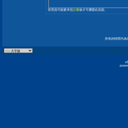
管理員可能要求您
註冊
後才可瀏覽此頁面。
所有的時間均為G
vB
power