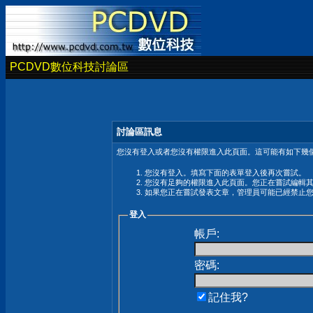
PCDVD數位科技討論區
討論區訊息
您沒有登入或者您沒有權限進入此頁面。這可能有如下幾個
您沒有登入。填寫下面的表單登入後再次嘗試。
您沒有足夠的權限進入此頁面。您正在嘗試編輯
如果您正在嘗試發表文章，管理員可能已經禁止
登入
帳戶:
密碼:
記住我?