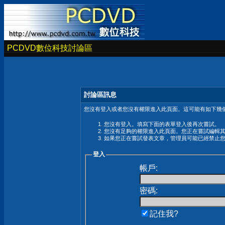
PCDVD數位科技討論區
討論區訊息
您沒有登入或者您沒有權限進入此頁面。這可能有如下幾個
您沒有登入。填寫下面的表單登入後再次嘗試。
您沒有足夠的權限進入此頁面。您正在嘗試編輯
如果您正在嘗試發表文章，管理員可能已經禁止
登入
帳戶:
密碼:
記住我?