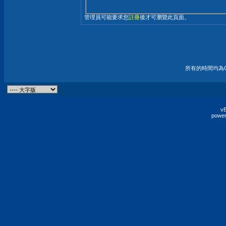
管理員可能要求您
註冊
後才可瀏覽此頁面。
所有的時間均為G
vB
power