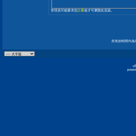
管理員可能要求您
註冊
後才可瀏覽此頁面。
所有的時間均為G
vB
power