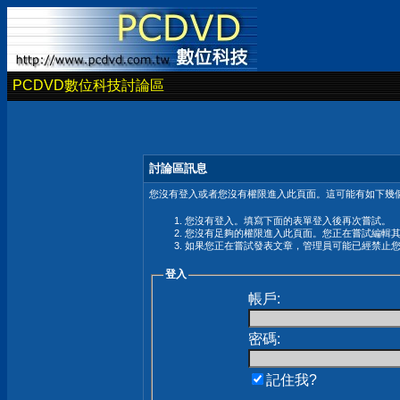
PCDVD數位科技討論區
討論區訊息
您沒有登入或者您沒有權限進入此頁面。這可能有如下幾個
您沒有登入。填寫下面的表單登入後再次嘗試。
您沒有足夠的權限進入此頁面。您正在嘗試編輯
如果您正在嘗試發表文章，管理員可能已經禁止
登入
帳戶:
密碼:
記住我?