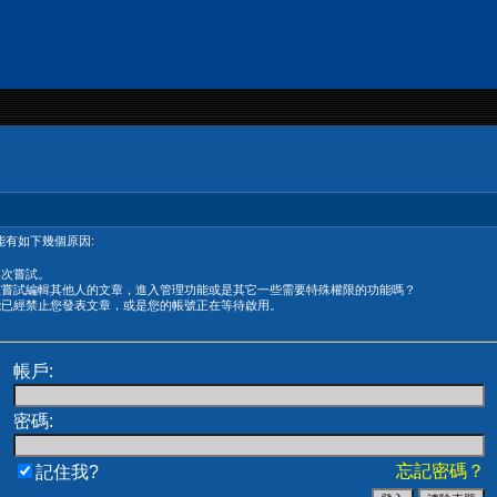
有如下幾個原因:
再次嘗試。
在嘗試編輯其他人的文章，進入管理功能或是其它一些需要特殊權限的功能嗎？
能已經禁止您發表文章，或是您的帳號正在等待啟用。
帳戶:
密碼:
忘記密碼？
記住我?