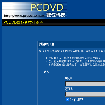
PCDVD數位科技討論區
討論區訊息
您沒有登入或者您沒有權限進入此頁面。這可能有如下幾個
您沒有登入。填寫下面的表單登入後再次嘗試。
您沒有足夠的權限進入此頁面。您正在嘗試編輯
如果您正在嘗試發表文章，管理員可能已經禁止
登入
帳戶:
密碼:
記住我?