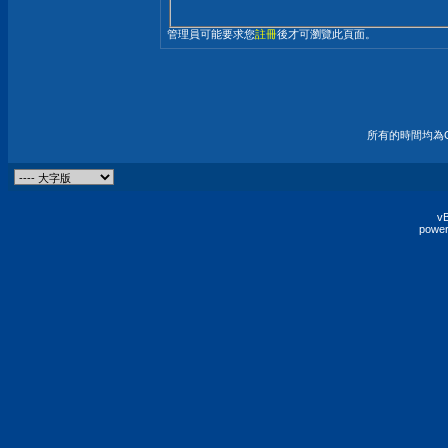
管理員可能要求您
註冊
後才可瀏覽此頁面。
所有的時間均為G
vB
power