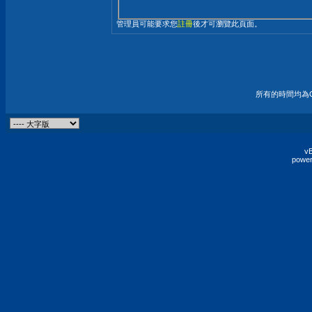
管理員可能要求您
註冊
後才可瀏覽此頁面。
所有的時間均為G
vB
power