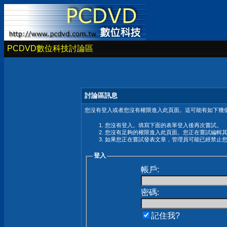
PCDVD數位科技討論區
討論區訊息
您沒有登入或者您沒有權限進入此頁面。這可能有如下幾個
您沒有登入。填寫下面的表單登入後再次嘗試。
您沒有足夠的權限進入此頁面。您正在嘗試編輯
如果您正在嘗試發表文章，管理員可能已經禁止
登入
帳戶:
密碼:
記住我?