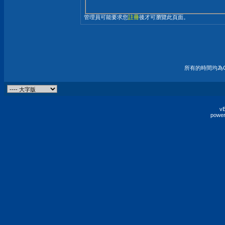
管理員可能要求您
註冊
後才可瀏覽此頁面。
所有的時間均為G
vB
power