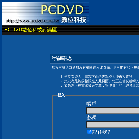
PCDVD數位科技討論區
討論區訊息
您沒有登入或者您沒有權限進入此頁面。這可能有如下幾個
您沒有登入。填寫下面的表單登入後再次嘗試。
您沒有足夠的權限進入此頁面。您正在嘗試編輯
如果您正在嘗試發表文章，管理員可能已經禁止
登入
帳戶:
密碼:
記住我?