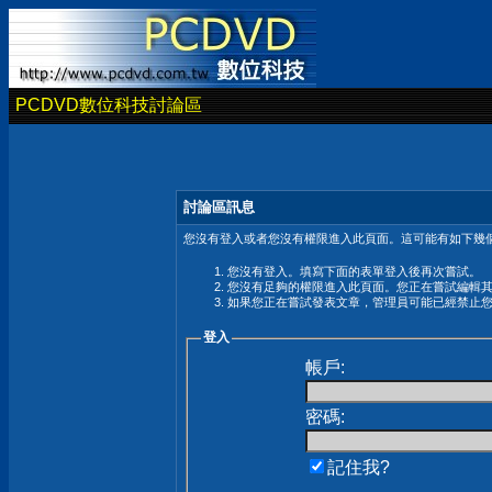
PCDVD數位科技討論區
討論區訊息
您沒有登入或者您沒有權限進入此頁面。這可能有如下幾個
您沒有登入。填寫下面的表單登入後再次嘗試。
您沒有足夠的權限進入此頁面。您正在嘗試編輯
如果您正在嘗試發表文章，管理員可能已經禁止
登入
帳戶:
密碼:
記住我?