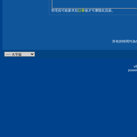
管理員可能要求您
註冊
後才可瀏覽此頁面。
所有的時間均為G
vB
power