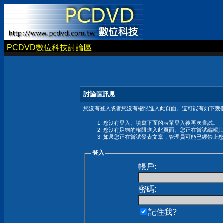
PCDVD數位科技討論區
討論區訊息
您沒有登入或者您沒有權限進入此頁面。這可能有如下幾個
您沒有登入。填寫下面的表單登入後再次嘗試。
您沒有足夠的權限進入此頁面。您正在嘗試編輯
如果您正在嘗試發表文章，管理員可能已經禁止
登入
帳戶:
密碼:
記住我?