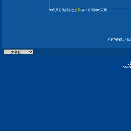
管理員可能要求您
註冊
後才可瀏覽此頁面。
所有的時間均為G
vB
power