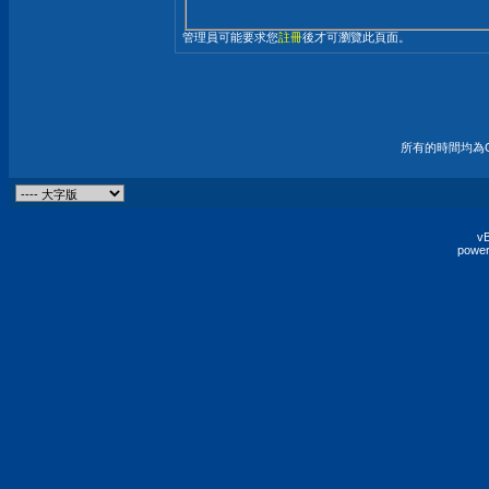
管理員可能要求您
註冊
後才可瀏覽此頁面。
所有的時間均為G
vB
power