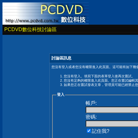
PCDVD數位科技討論區
討論區訊息
您沒有登入或者您沒有權限進入此頁面。這可能有如下幾個
您沒有登入。填寫下面的表單登入後再次嘗試。
您沒有足夠的權限進入此頁面。您正在嘗試編輯
如果您正在嘗試發表文章，管理員可能已經禁止
登入
帳戶:
密碼:
記住我?