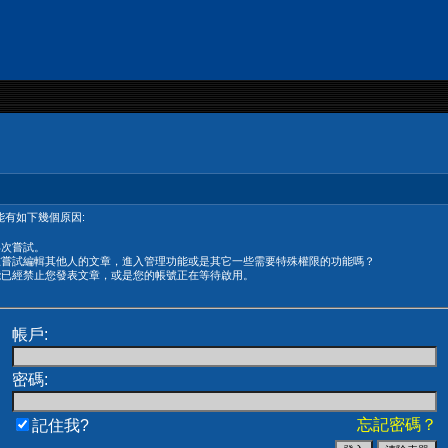
有如下幾個原因:
再次嘗試。
在嘗試編輯其他人的文章，進入管理功能或是其它一些需要特殊權限的功能嗎？
能已經禁止您發表文章，或是您的帳號正在等待啟用。
帳戶:
密碼:
忘記密碼？
記住我?