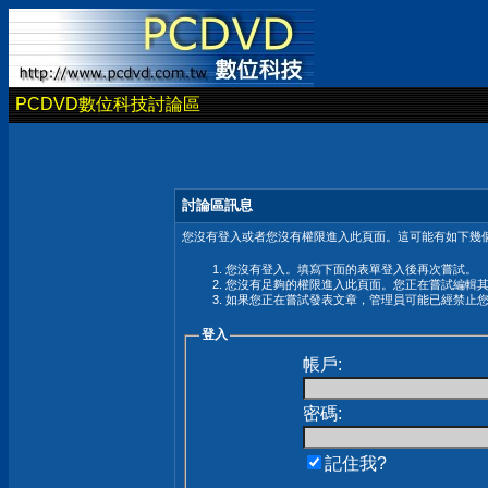
PCDVD數位科技討論區
討論區訊息
您沒有登入或者您沒有權限進入此頁面。這可能有如下幾個
您沒有登入。填寫下面的表單登入後再次嘗試。
您沒有足夠的權限進入此頁面。您正在嘗試編輯
如果您正在嘗試發表文章，管理員可能已經禁止
登入
帳戶:
密碼:
記住我?