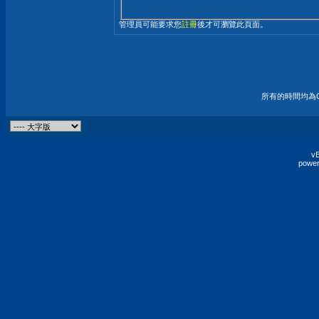
管理員可能要求您
註冊
後才可瀏覽此頁面。
所有的時間均為G
vB
power