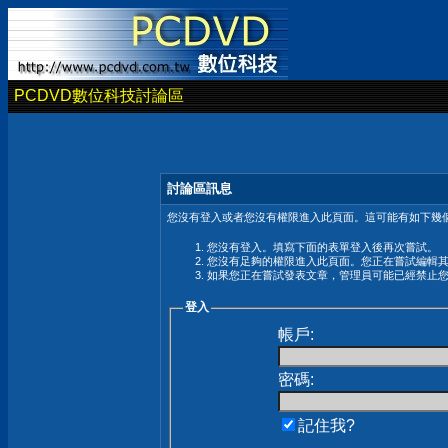
PCDVD數位科技討論區
討論區訊息
您沒有登入或者您沒有權限進入此頁面。這可能有如下幾個
您沒有登入。填寫下面的表單登入後再次嘗試。
您沒有足夠的權限進入此頁面。您正在嘗試編輯
如果您正在嘗試發表文章，管理員可能已經禁止
登入
帳戶:
密碼:
記住我?