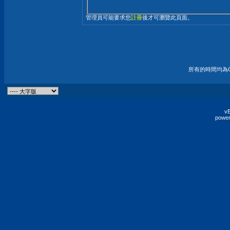
管理員可能要求您
註冊
後才可瀏覽此頁面。
所有的時間均為G
vB
power