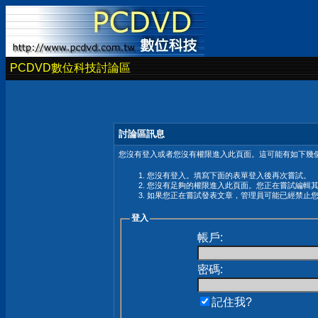
PCDVD數位科技討論區
討論區訊息
您沒有登入或者您沒有權限進入此頁面。這可能有如下幾個
您沒有登入。填寫下面的表單登入後再次嘗試。
您沒有足夠的權限進入此頁面。您正在嘗試編輯
如果您正在嘗試發表文章，管理員可能已經禁止
登入
帳戶:
密碼:
記住我?