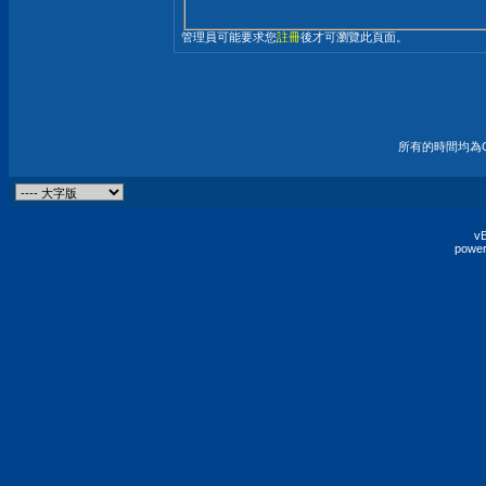
管理員可能要求您
註冊
後才可瀏覽此頁面。
所有的時間均為G
vB
power