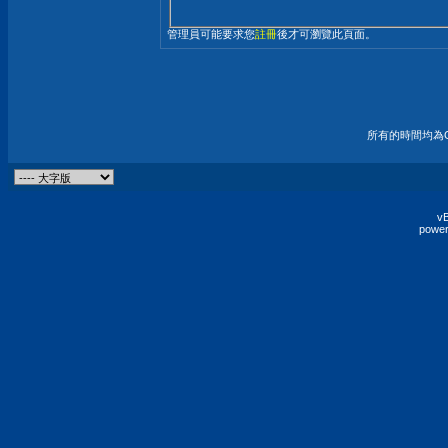
管理員可能要求您
註冊
後才可瀏覽此頁面。
所有的時間均為G
vB
power