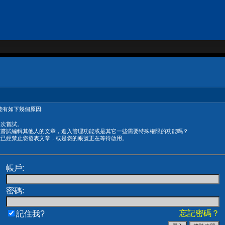
有如下幾個原因:
再次嘗試。
在嘗試編輯其他人的文章，進入管理功能或是其它一些需要特殊權限的功能嗎？
能已經禁止您發表文章，或是您的帳號正在等待啟用。
帳戶:
密碼:
忘記密碼？
記住我?