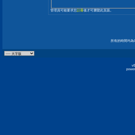
管理員可能要求您
註冊
後才可瀏覽此頁面。
所有的時間均為G
vB
power