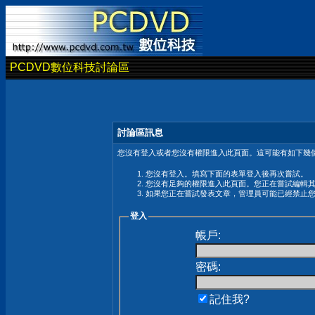
PCDVD數位科技討論區
討論區訊息
您沒有登入或者您沒有權限進入此頁面。這可能有如下幾個
您沒有登入。填寫下面的表單登入後再次嘗試。
您沒有足夠的權限進入此頁面。您正在嘗試編輯
如果您正在嘗試發表文章，管理員可能已經禁止
登入
帳戶:
密碼:
記住我?