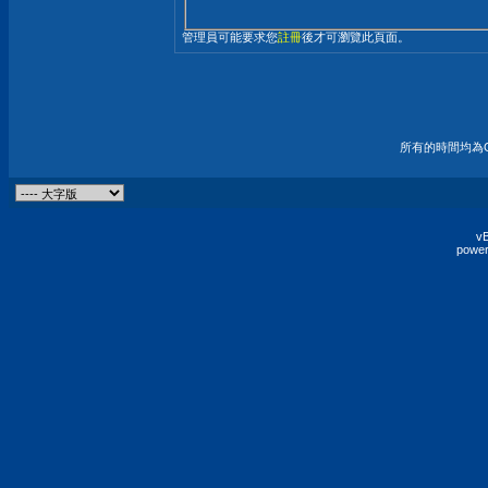
管理員可能要求您
註冊
後才可瀏覽此頁面。
所有的時間均為G
vB
power