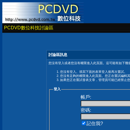
PCDVD數位科技討論區
討論區訊息
您沒有登入或者您沒有權限進入此頁面。這可能有如下幾個
您沒有登入。填寫下面的表單登入後再次嘗試。
您沒有足夠的權限進入此頁面。您正在嘗試編輯
如果您正在嘗試發表文章，管理員可能已經禁止
登入
帳戶:
密碼:
記住我?