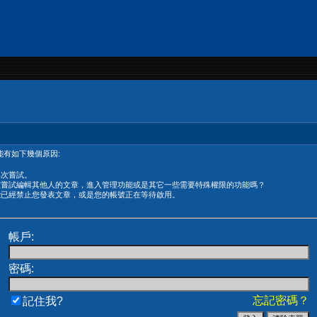
有如下幾個原因:
再次嘗試。
在嘗試編輯其他人的文章，進入管理功能或是其它一些需要特殊權限的功能嗎？
能已經禁止您發表文章，或是您的帳號正在等待啟用。
帳戶:
密碼:
忘記密碼？
記住我?