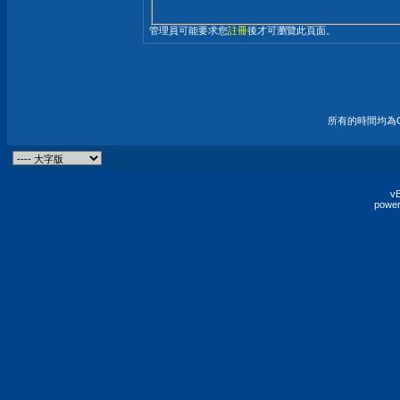
管理員可能要求您
註冊
後才可瀏覽此頁面。
所有的時間均為G
vB
power