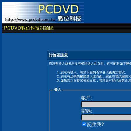
PCDVD數位科技討論區
討論區訊息
您沒有登入或者您沒有權限進入此頁面。這可能有如下幾個
您沒有登入。填寫下面的表單登入後再次嘗試。
您沒有足夠的權限進入此頁面。您正在嘗試編輯
如果您正在嘗試發表文章，管理員可能已經禁止
登入
帳戶:
密碼:
記住我?