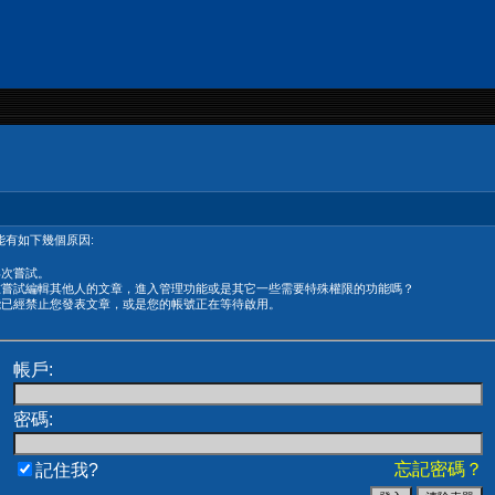
有如下幾個原因:
再次嘗試。
在嘗試編輯其他人的文章，進入管理功能或是其它一些需要特殊權限的功能嗎？
能已經禁止您發表文章，或是您的帳號正在等待啟用。
帳戶:
密碼:
忘記密碼？
記住我?