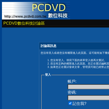
PCDVD數位科技討論區
討論區訊息
您沒有登入或者您沒有權限進入此頁面。這可能有如下幾個
您沒有登入。填寫下面的表單登入後再次嘗試。
您沒有足夠的權限進入此頁面。您正在嘗試編輯
如果您正在嘗試發表文章，管理員可能已經禁止
登入
帳戶:
密碼:
記住我?