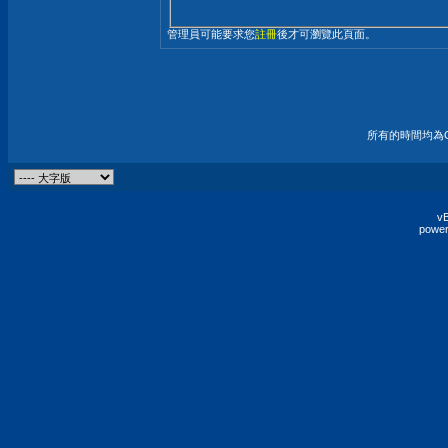
管理員可能要求您
註冊
後才可瀏覽此頁面。
所有的時間均為G
vB
power