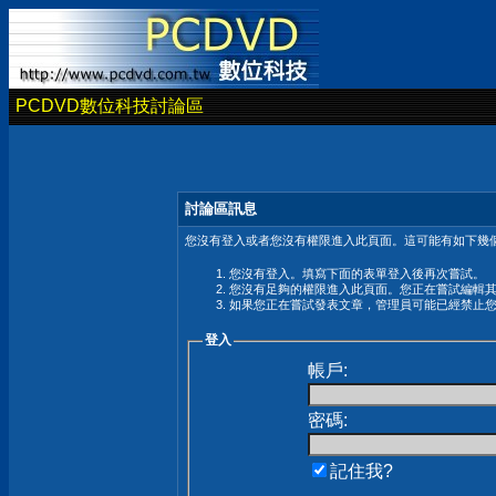
PCDVD數位科技討論區
討論區訊息
您沒有登入或者您沒有權限進入此頁面。這可能有如下幾個
您沒有登入。填寫下面的表單登入後再次嘗試。
您沒有足夠的權限進入此頁面。您正在嘗試編輯
如果您正在嘗試發表文章，管理員可能已經禁止
登入
帳戶:
密碼:
記住我?