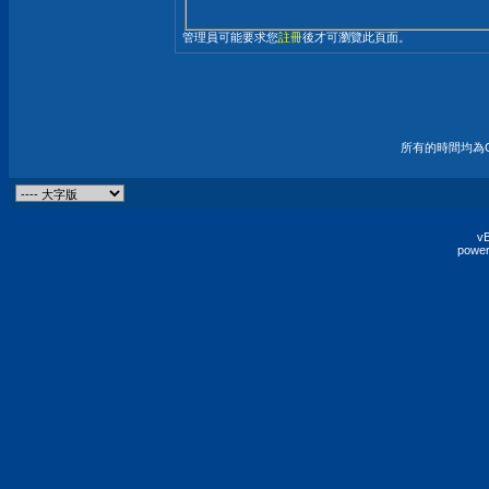
管理員可能要求您
註冊
後才可瀏覽此頁面。
所有的時間均為G
vB
power