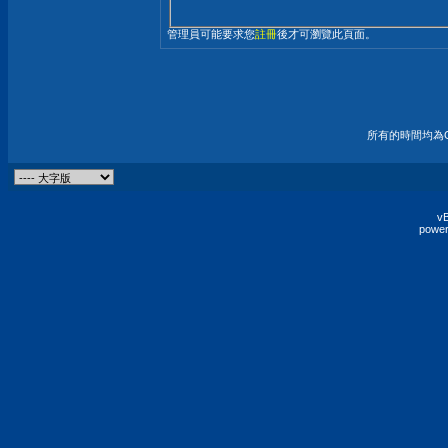
管理員可能要求您
註冊
後才可瀏覽此頁面。
所有的時間均為G
vB
power