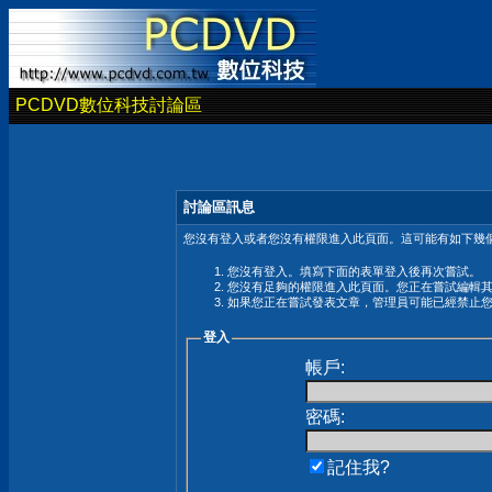
PCDVD數位科技討論區
討論區訊息
您沒有登入或者您沒有權限進入此頁面。這可能有如下幾個
您沒有登入。填寫下面的表單登入後再次嘗試。
您沒有足夠的權限進入此頁面。您正在嘗試編輯
如果您正在嘗試發表文章，管理員可能已經禁止
登入
帳戶:
密碼:
記住我?