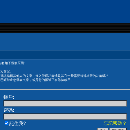
有如下幾個原因:
再次嘗試。
在嘗試編輯其他人的文章，進入管理功能或是其它一些需要特殊權限的功能嗎？
能已經禁止您發表文章，或是您的帳號正在等待啟用。
帳戶:
密碼:
忘記密碼？
記住我?