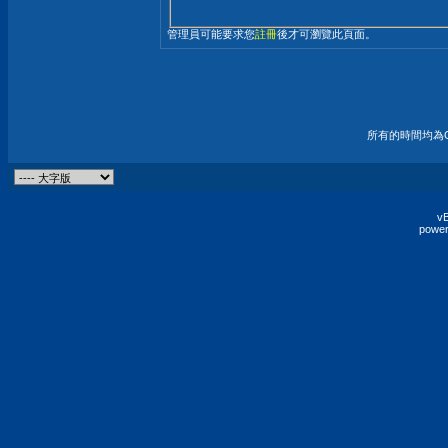
管理員可能要求您
註冊
後才可瀏覽此頁面。
所有的時間均為G
vB
power