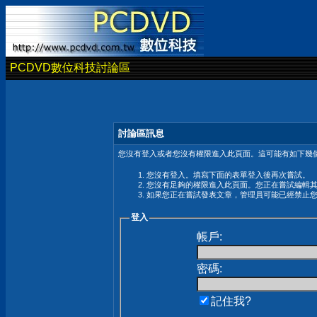
PCDVD數位科技討論區
討論區訊息
您沒有登入或者您沒有權限進入此頁面。這可能有如下幾個
您沒有登入。填寫下面的表單登入後再次嘗試。
您沒有足夠的權限進入此頁面。您正在嘗試編輯
如果您正在嘗試發表文章，管理員可能已經禁止
登入
帳戶:
密碼:
記住我?