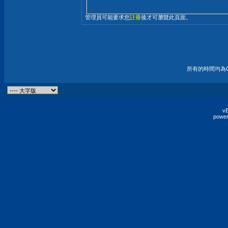
管理員可能要求您
註冊
後才可瀏覽此頁面。
所有的時間均為G
vB
power