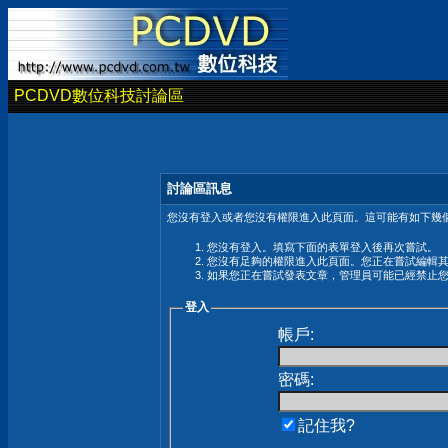
PCDVD數位科技討論區
討論區訊息
您沒有登入或者您沒有權限進入此頁面。這可能有如下幾個
您沒有登入。填寫下面的表單登入後再次嘗試。
您沒有足夠的權限進入此頁面。您正在嘗試編輯
如果您正在嘗試發表文章，管理員可能已經禁止
登入
帳戶:
密碼:
記住我?