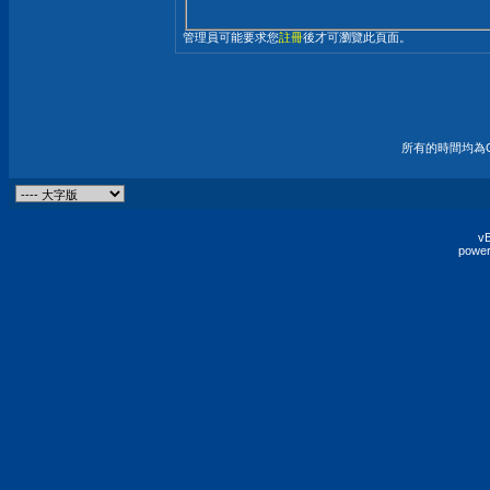
管理員可能要求您
註冊
後才可瀏覽此頁面。
所有的時間均為G
vB
power