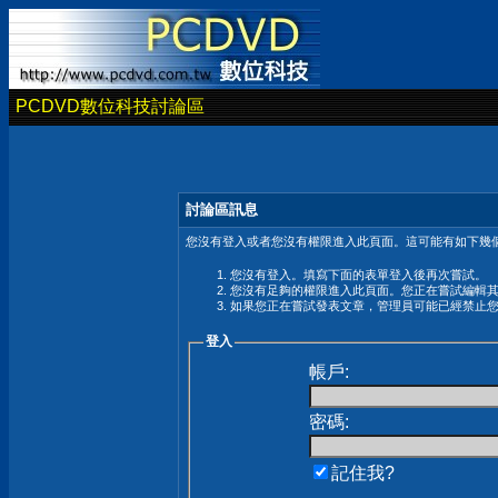
PCDVD數位科技討論區
討論區訊息
您沒有登入或者您沒有權限進入此頁面。這可能有如下幾個
您沒有登入。填寫下面的表單登入後再次嘗試。
您沒有足夠的權限進入此頁面。您正在嘗試編輯
如果您正在嘗試發表文章，管理員可能已經禁止
登入
帳戶:
密碼:
記住我?