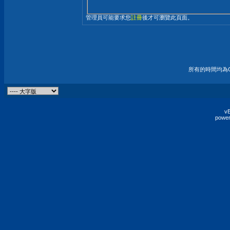
管理員可能要求您
註冊
後才可瀏覽此頁面。
所有的時間均為G
vB
power