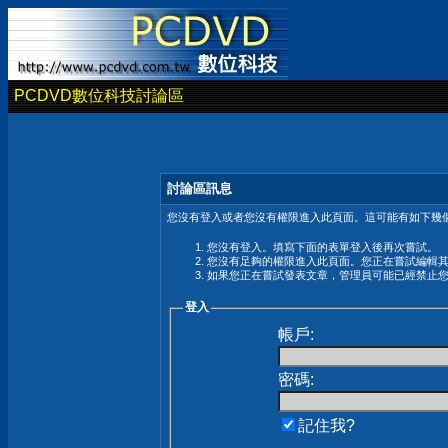
PCDVD數位科技討論區
討論區訊息
您沒有登入或者您沒有權限進入此頁面。這可能有如下幾個
您沒有登入。填寫下面的表單登入後再次嘗試。
您沒有足夠的權限進入此頁面。您正在嘗試編輯
如果您正在嘗試發表文章，管理員可能已經禁止
登入
帳戶:
密碼:
記住我?