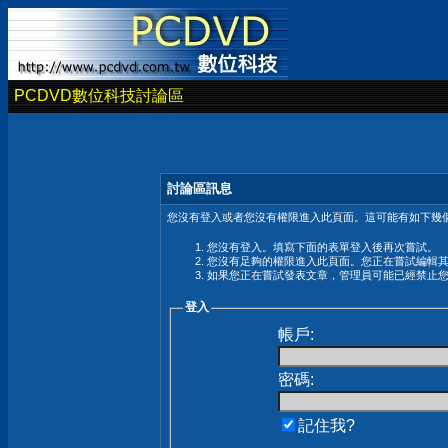
PCDVD數位科技討論區
討論區訊息
您沒有登入或者您沒有權限進入此頁面。這可能有如下幾個
您沒有登入。填寫下面的表單登入後再次嘗試。
您沒有足夠的權限進入此頁面。您正在嘗試編輯
如果您正在嘗試發表文章，管理員可能已經禁止
登入
帳戶:
密碼:
記住我?