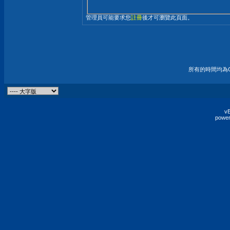
管理員可能要求您
註冊
後才可瀏覽此頁面。
所有的時間均為G
vB
power