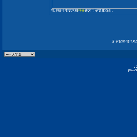
管理員可能要求您
註冊
後才可瀏覽此頁面。
所有的時間均為G
vB
power