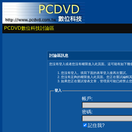
PCDVD數位科技討論區
討論區訊息
您沒有登入或者您沒有權限進入此頁面。這可能有如下幾個
您沒有登入。填寫下面的表單登入後再次嘗試。
您沒有足夠的權限進入此頁面。您正在嘗試編輯
如果您正在嘗試發表文章，管理員可能已經禁止
登入
帳戶:
密碼:
記住我?