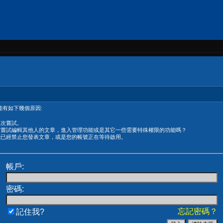
有如下幾個原因:
再次嘗試。
在嘗試編輯其他人的文章，進入管理功能或是其它一些需要特殊權限的功能嗎？
能已經禁止您發表文章，或是您的帳號正在等待啟用。
帳戶:
密碼:
忘記密碼？
記住我?