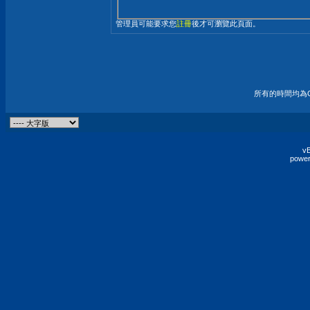
管理員可能要求您
註冊
後才可瀏覽此頁面。
所有的時間均為G
vB
power