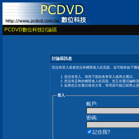
PCDVD數位科技討論區
討論區訊息
您沒有登入或者您沒有權限進入此頁面。這可能有如下幾個
您沒有登入。填寫下面的表單登入後再次嘗試。
您沒有足夠的權限進入此頁面。您正在嘗試編輯
如果您正在嘗試發表文章，管理員可能已經禁止
登入
帳戶:
密碼:
記住我?