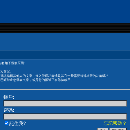
有如下幾個原因:
再次嘗試。
在嘗試編輯其他人的文章，進入管理功能或是其它一些需要特殊權限的功能嗎？
能已經禁止您發表文章，或是您的帳號正在等待啟用。
帳戶:
密碼:
忘記密碼？
記住我?